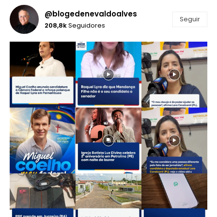
@blogedenevaldoalves
Seguir
208,8k
Seguidores