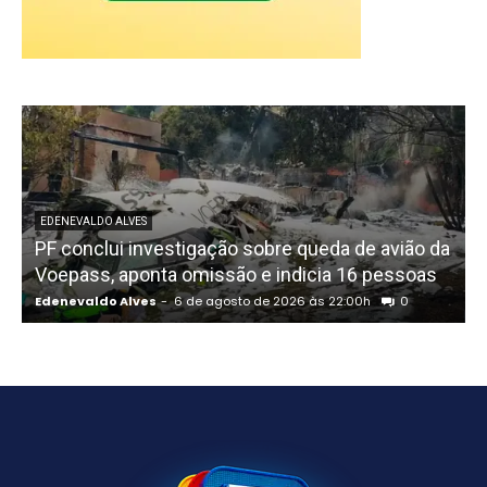
EDENEVALDO ALVES
PF conclui investigação sobre queda de avião da
I
Voepass, aponta omissão e indicia 16 pessoas
Edenevaldo Alves
-
6 de agosto de 2026 às 22:00h
0
E