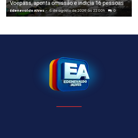
Voepass, aponta omissão e indicia 16 pessoas
Edenevaldo Alves
-
6 de agosto de 2026 às 22:00h
0
E