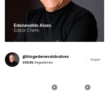
@blogedenevaldoalves
Seguir
208,8k
Seguidores