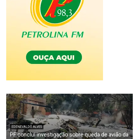
EDENEVALDO ALVES
PF conclui investigação sobre queda de avião da
I