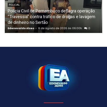
POLICIAL
Polícia Civil de Pernambuco deflagra operação
“Travessia” contra tráfico de drogas e lavagem
a
de dinheiro no Sertão
Edenevaldo Alves
-
6 de agosto de 2026 às 06:00h
0
E