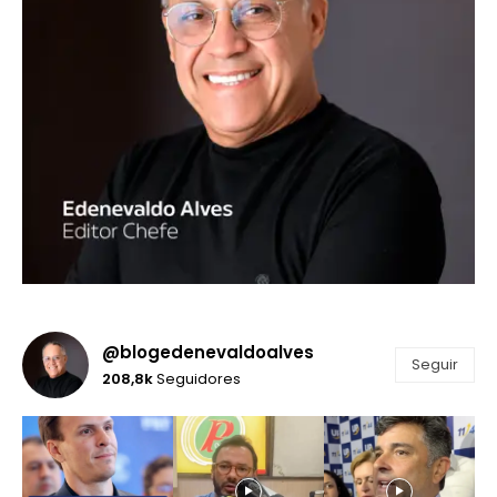
@blogedenevaldoalves
Seguir
208,8k
Seguidores