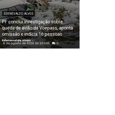
EDENEVALDO ALVES
POLICIAL
PF conclui investigação sobre
Igreja Batista 
queda de avião da Voepass, aponta
aniversário em
omissão e indicia 16 pessoas
noite de louvo
Edenevaldo Alves
-
Edenevaldo Alves
6 de agosto de 2026 às 22:00h
0
6 de agosto de 202