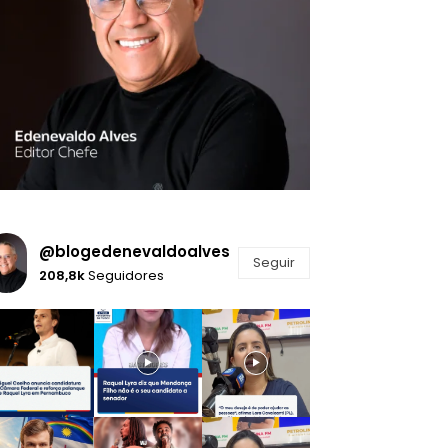
@blogedenevaldoalves
Seguir
208,8k
Seguidores