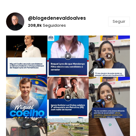
@blogedenevaldoalves
Seguir
208,8k
Seguidores