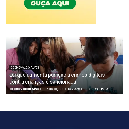
EDENEVALDO ALVES
Lei que aumenta punição a crimes digitais
C
contra crianças é sancionada
Edenevaldo Alves
-
7 de agosto de 2026 às 09:00h
0
E