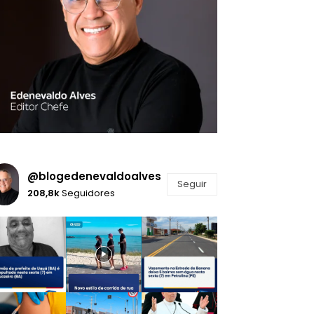
@blogedenevaldoalves
Seguir
208,8k
Seguidores