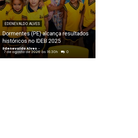
EDENEVALDO ALVE
EDENEVALDO ALVES
Sertão de Per
Dormentes (PE) alcança resultados
umidade do ar
históricos no IDEB 2025
domingo (9), a
Edenevaldo Alves
-
Edenevaldo Alves
7 de agosto de 2026 às 16:30h
0
7 de agosto de 202