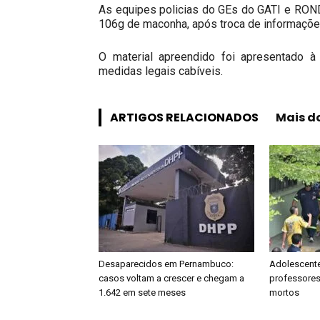
As equipes policias do GEs do GATI e RO
106g de maconha, após troca de informações
O material apreendido foi apresentado à
medidas legais cabíveis.
ARTIGOS RELACIONADOS
Mais d
Desaparecidos em Pernambuco:
Adolescente
casos voltam a crescer e chegam a
professores 
1.642 em sete meses
mortos