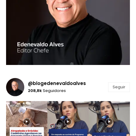
@blogedenevaldoalves
Seguir
208,8k
Seguidores