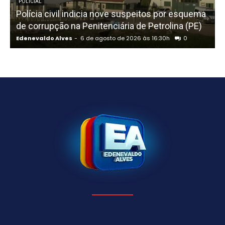
POLICIAL
Polícia civil indicia nove suspeitos por esquema
C
de corrupção na Penitenciária de Petrolina (PE)
Edenevaldo Alves
-
6 de agosto de 2026 às 16:30h
0
E