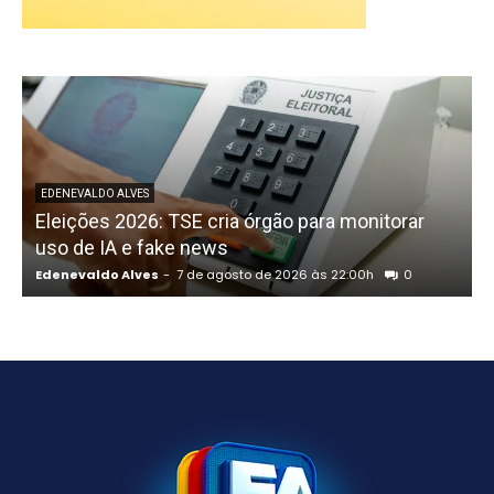
P
EDENEVALDO ALVES
Eleições 2026: TSE cria órgão para monitorar
uso de IA e fake news
Edenevaldo Alves
-
7 de agosto de 2026 às 22:00h
0
E