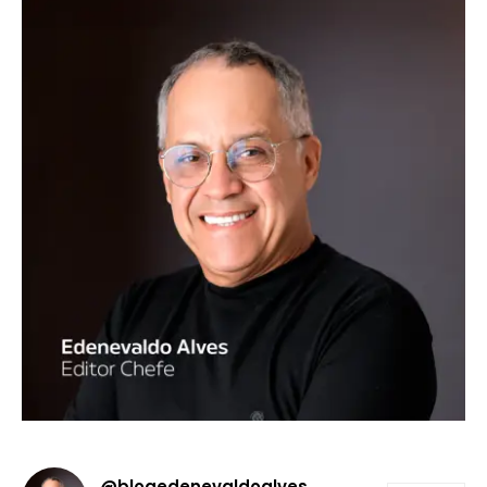
@blogedenevaldoalves