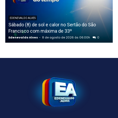
EDENEVALDO ALVES
Sábado (8) de sol e calor no Sertão do São
Francisco com máxima de 33º
Edenevaldo Alves
-
8 de agosto de 2026 às 06:00h
0
E