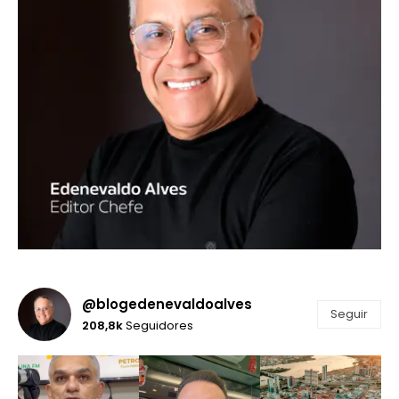
@blogedenevaldoalves
Seguir
208,8k
Seguidores