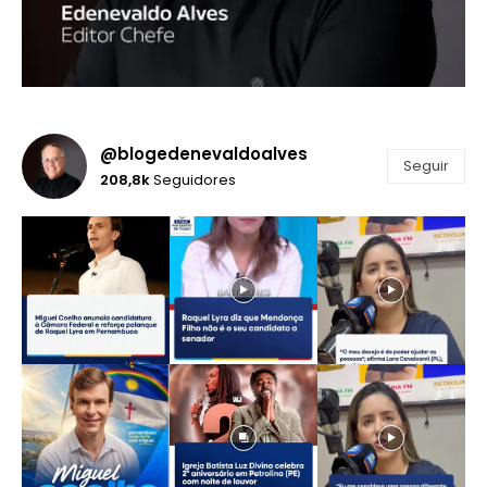
@blogedenevaldoalves
Seguir
208,8k
Seguidores