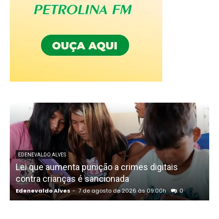
EDENEVALDO ALVES
Lei que aumenta punição a crimes digitais
C
contra crianças é sancionada
Edenevaldo Alves
-
7 de agosto de 2026 às 09:00h
0
E