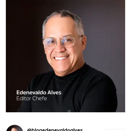
@blogedenevaldoalves