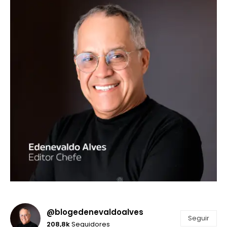
@blogedenevaldoalves
Seguir
208,8k
Seguidores