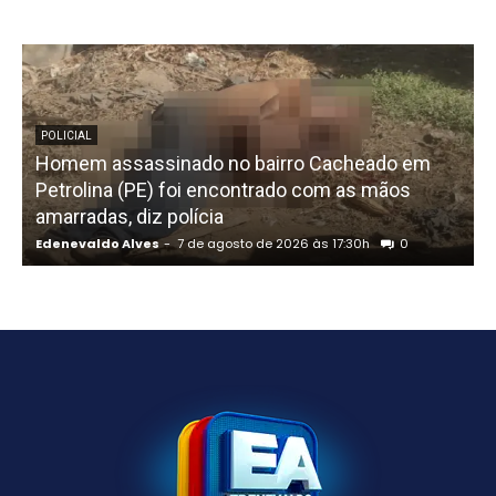
POLICIAL
Homem assassinado no bairro Cacheado em
Petrolina (PE) foi encontrado com as mãos
amarradas, diz polícia
P
Edenevaldo Alves
-
7 de agosto de 2026 às 17:30h
0
E