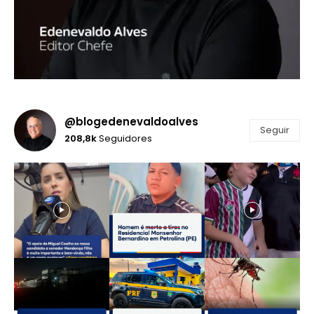
@blogedenevaldoalves
Seguir
208,8k
Seguidores