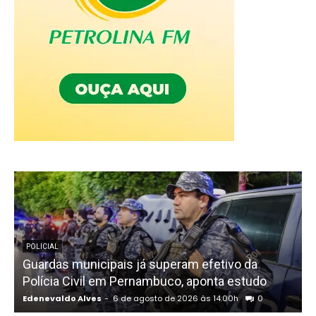
POLICIAL
Guardas municipais já superam efetivo da
Polícia Civil em Pernambuco, aponta estudo
Edenevaldo Alves
-
6 de agosto de 2026 às 14:00h
0
E