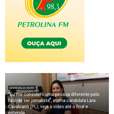
EDENEVALDO ALVES
“Eu me considero uma pessoa diferente pelo
fato de ser jornalista”, afirma candidata Lara
Cavalcanti (PL); veja o vídeo até o final e
p
entenda...
d