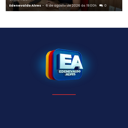
Edenevaldo Alves
-
6 de agosto de 2026 às 19:00h
0
E