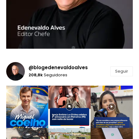
@blogedenevaldoalves
Seguir
208,8k
Seguidores