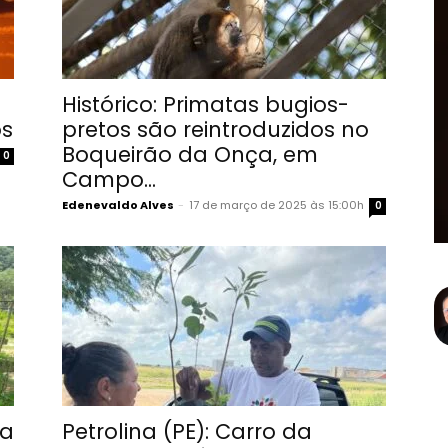
Histórico: Primatas bugios-
os
pretos são reintroduzidos no
Boqueirão da Onça, em
0
Campo...
Edenevaldo Alves
-
17 de março de 2025 às 15:00h
0
ça
Petrolina (PE): Carro da