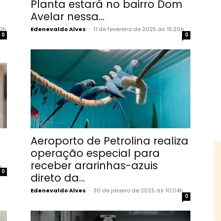
Planta estará no bairro Dom
Avelar nessa...
00h
Edenevaldo Alves
-
11 de fevereiro de 2025 às 15:20h
0
0
Aeroporto de Petrolina realiza
operação especial para
receber ararinhas-azuis
h
0
direto da...
Edenevaldo Alves
-
30 de janeiro de 2025 às 10:04h
0