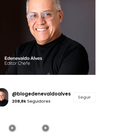
@blogedenevaldoalves
Seguir
208,8k
Seguidores