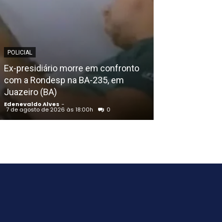
POLICIAL
POLICIAL
Homem assass
Ex-presidiário morre em confronto
Cacheado em Pe
com a Rondesp na BA-235, em
encontrado c
Juazeiro (BA)
amarradas, diz 
Edenevaldo Alves
-
Edenevaldo Alves
7 de agosto de 2026 às 18:00h
0
7 de agosto de 202