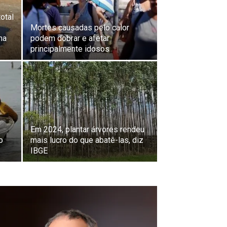
total
Mortes causadas pelo calor
na
podem dobrar e afetar
principalmente idosos
Em 2024, plantar árvores rendeu
o
mais lucro do que abatê-las, diz
IBGE