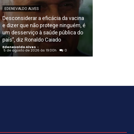
EDENEVALDO ALVES
POLICIAL
Desconsiderar a eficácia da vacina
Suspeito de ho
e dizer que não protege ninguém, é
GATI poucas h
um desserviço à saúde pública do
no bairro Vila
país”, diz Ronaldo Caiado
(PE)
Edenevaldo Alves
-
Edenevaldo Alves
5 de agosto de 2026 às 19:00h
0
5 de agosto de 202