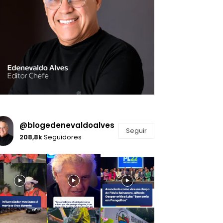
@blogedenevaldoalves
Seguir
208,8k
Seguidores