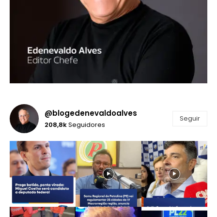
@blogedenevaldoalves
Seguir
208,8k
Seguidores