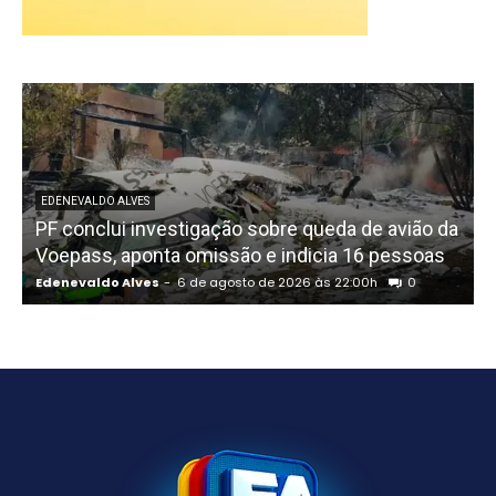
EDENEVALDO ALVES
PF conclui investigação sobre queda de avião da
I
Voepass, aponta omissão e indicia 16 pessoas
Edenevaldo Alves
-
6 de agosto de 2026 às 22:00h
0
E