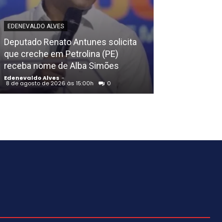
EDENEVALDO ALVE
EDENEVALDO ALVES
Comunidade d
Deputado Renato Antunes solicita
Petrolina (PE)
que creche em Petrolina (PE)
alegórico art
receba nome de Alba Simões
às tradições ri
Edenevaldo Alves
-
Edenevaldo Alves
8 de agosto de 2026 às 15:00h
0
8 de agosto de 202