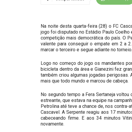
Na noite desta quarta-feira (28) o FC Casc
jogo foi disputado no Estádio Paulo Coelho 
competição mais democrática do país. O Pet
valente para conseguir o empate em 2 a 2
marcar o terceiro e segue adiante no torneio
Logo no começo do jogo os mandantes por 
bicicleta dentro da área e Gianezini fez gr
também criou algumas jogadas perigosas. Até
mais que todo mundo e marcou de cabeça.
No segundo tempo a Fera Sertaneja voltou c
estreante, que estava na equipe na campanh
Petrolina até teve a chance de, nos contra-
Cascavel. A Serpente reagiu aos 17 minutos
cabeceando firme. E aos 34 minutos Vitin
novamente.