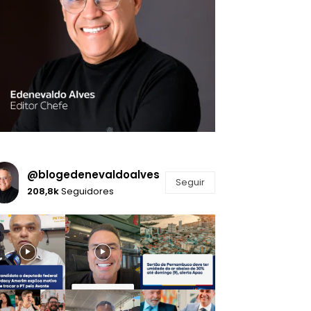
@blogedenevaldoalves
Seguir
208,8k
Seguidores