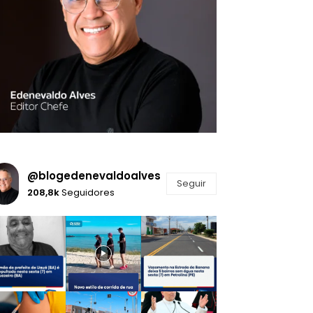
@blogedenevaldoalves
Seguir
208,8k
Seguidores