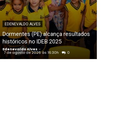
EDENEVALDO ALVE
EDENEVALDO ALVES
Sertão de Per
Dormentes (PE) alcança resultados
umidade do ar
históricos no IDEB 2025
domingo (9), a
Edenevaldo Alves
-
Edenevaldo Alves
7 de agosto de 2026 às 16:30h
0
7 de agosto de 202