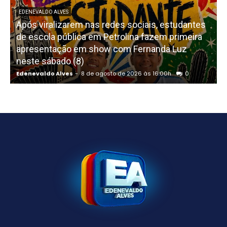
EDENEVALDO ALVES
Após viralizarem nas redes sociais, estudantes
de escola pública em Petrolina fazem primeira
apresentação em show com Fernanda Luz
neste sábado (8)
Edenevaldo Alves
-
8 de agosto de 2026 às 16:00h
0
E