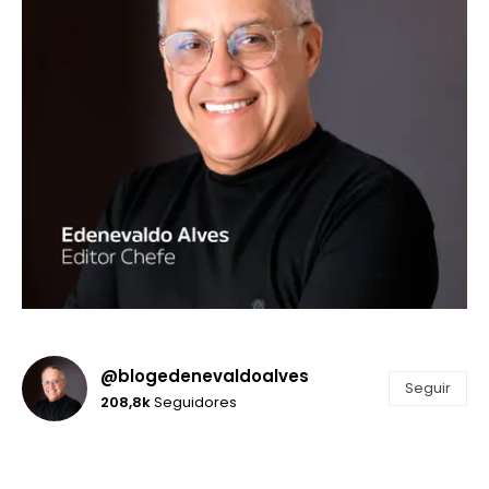
@blogedenevaldoalves
Seguir
208,8k
Seguidores