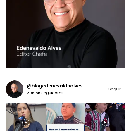
@blogedenevaldoalves
Seguir
208,8k
Seguidores