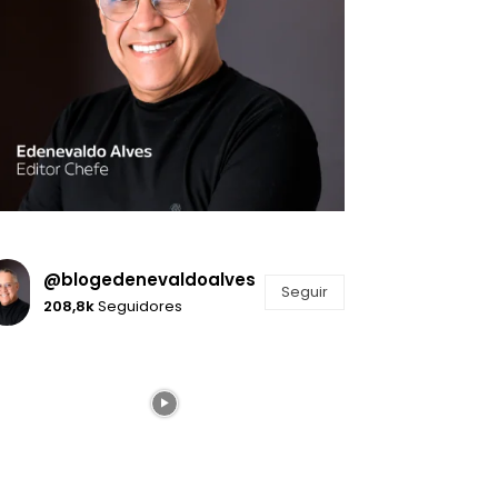
@blogedenevaldoalves
Seguir
208,8k
Seguidores