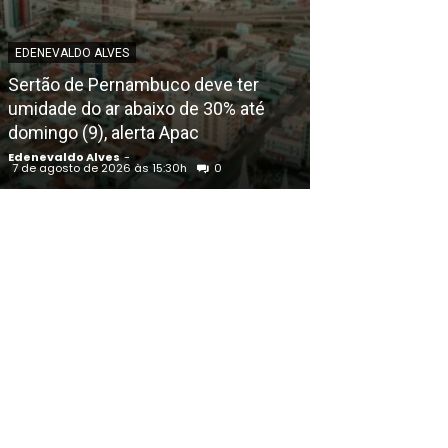
EDENEVALDO ALVES
EDENEVALDO ALVE
Sertão de Pernambuco deve ter
Irmão do prefe
umidade do ar abaixo de 30% até
sepultado nest
domingo (9), alerta Apac
Juazeiro (BA)
Edenevaldo Alves
-
Edenevaldo Alves
7 de agosto de 2026 às 15:30h
0
7 de agosto de 202