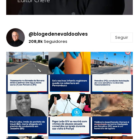
@blogedenevaldoalves
Seguir
208,8k
Seguidores