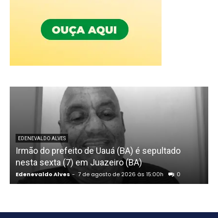
EDENEVALDO ALVES
Irmão do prefeito de Uauá (BA) é sepultado
nesta sexta (7) em Juazeiro (BA)
Edenevaldo Alves
-
7 de agosto de 2026 às 15:00h
0
E