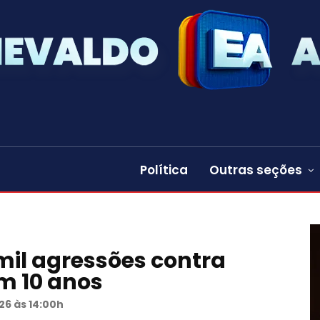
Política
Outras seções
 mil agressões contra
m 10 anos
26 às 14:00h