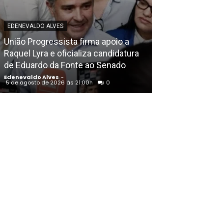
EDENEVALDO ALVES
EDENEVALDO ALVE
União Progressista firma apoio a
Anunciado com
Raquel Lyra e oficializa candidatura
Flávio Bolsonar
de Eduardo da Fonte ao Senado
“Economia em 
Edenevaldo Alves
-
Edenevaldo Alves
5 de agosto de 2026 às 21:00h
0
5 de agosto de 20