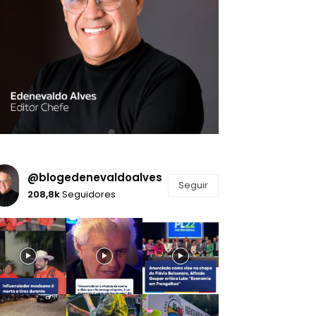
@blogedenevaldoalves
Seguir
208,8k
Seguidores