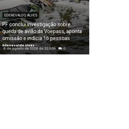
EDENEVALDO ALVES
POLICIAL
PF conclui investigação sobre
Igreja Batista 
queda de avião da Voepass, aponta
aniversário em
omissão e indicia 16 pessoas
noite de louvo
Edenevaldo Alves
-
Edenevaldo Alves
6 de agosto de 2026 às 22:00h
0
6 de agosto de 202