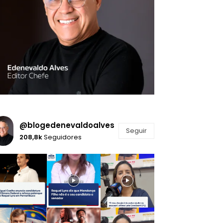
@blogedenevaldoalves
Seguir
208,8k
Seguidores