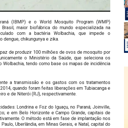
 Paraná (IBMP) e o World Mosquito Program (WMP)
Brasil, maior biofábrica do mundo especializada na
oculado com a bactéria Wolbachia, que impede o
 dengue, chikungunya e zika.
capaz de produzir 100 milhões de ovos de mosquito por
 unicamente o Ministério da Saúde, que seleciona os
o Wolbachia, tendo como base os mapas de incidência
ente a transmissão e os gastos com os tratamentos
 2014, quando foram feitas liberações em Tubiacanga e
iro e de Niterói (RJ), respectivamente.
dades: Londrina e Foz do Iguaçu, no Paraná; Joinville,
uco; e em Belo Horizonte e Campo Grande, capitais de
ctivamente. O método está em fase de implantação nos
aulo, Uberlândia, em Minas Gerais, e Natal, capital do