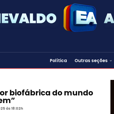
Política
Outras seções
ior biofábrica do mundo
bem”
025 às 18:02h