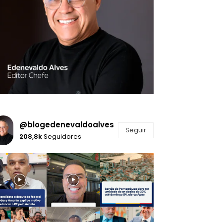
@blogedenevaldoalves
Seguir
208,8k
Seguidores