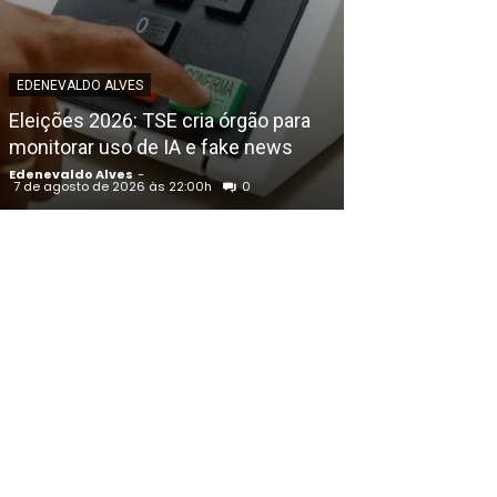
EDENEVALDO ALVE
Petrolina (PE)
EDENEVALDO ALVES
Congresso Bras
Eleições 2026: TSE cria órgão para
Educação Físic
monitorar uso de IA e fake news
Francisco
Edenevaldo Alves
-
Edenevaldo Alves
7 de agosto de 2026 às 22:00h
0
7 de agosto de 202