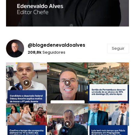
@blogedenevaldoalves
Seguir
208,8k
Seguidores