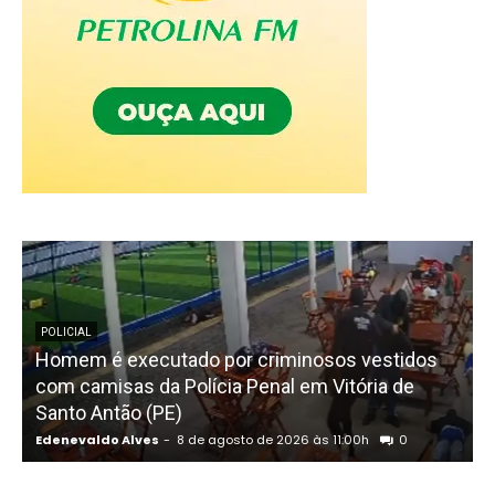
POLICIAL
Homem é executado por criminosos vestidos
com camisas da Polícia Penal em Vitória de
Santo Antão (PE)
p
Edenevaldo Alves
-
8 de agosto de 2026 às 11:00h
0
E