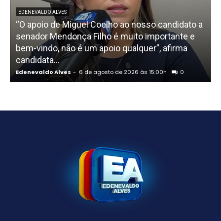
EDENEVALDO ALVES
“O apoio de Miguel Coelho ao nosso candidato a
senador Mendonça Filho é muito importante e
bem-vindo, não é um apoio qualquer”, afirma
candidata...
Edenevaldo Alves
-
6 de agosto de 2026 às 15:00h
0
E