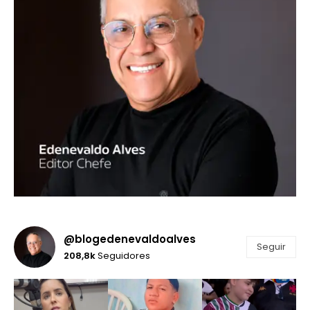
@blogedenevaldoalves
Seguir
208,8k
Seguidores