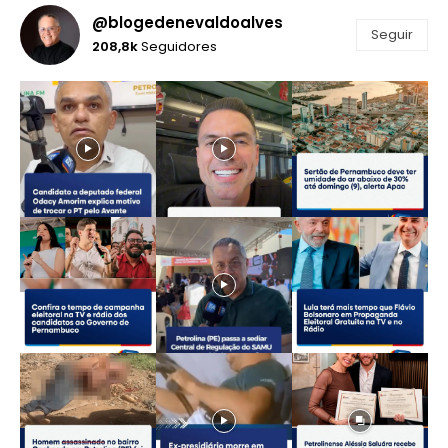
@blogedenevaldoalves
Seguir
208,8k
Seguidores