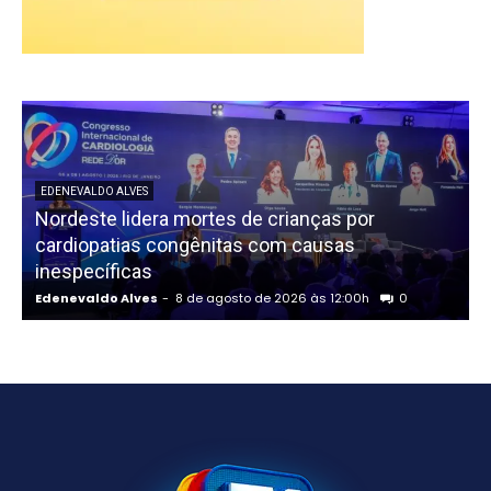
EDENEVALDO ALVES
Nordeste lidera mortes de crianças por
cardiopatias congênitas com causas
inespecíficas
Edenevaldo Alves
-
8 de agosto de 2026 às 12:00h
0
E