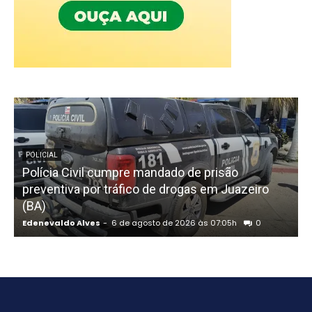
POLICIAL
Polícia Civil cumpre mandado de prisão
preventiva por tráfico de drogas em Juazeiro
(BA)
Edenevaldo Alves
-
6 de agosto de 2026 às 07:05h
0
E