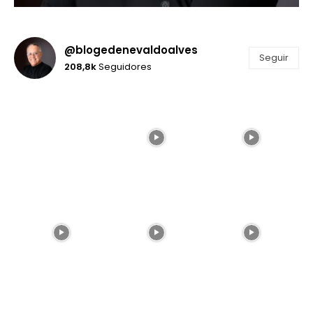
@blogedenevaldoalves
Seguir
208,8k
Seguidores