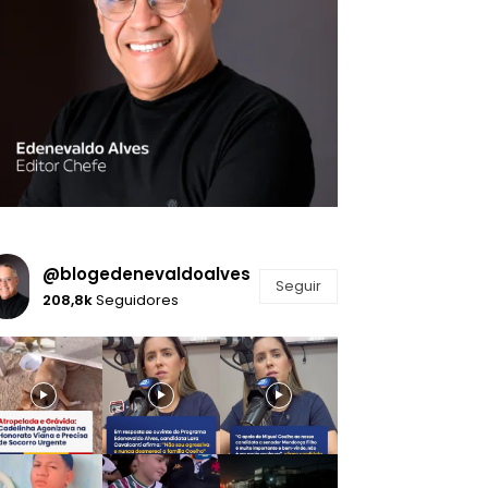
@blogedenevaldoalves
Seguir
208,8k
Seguidores