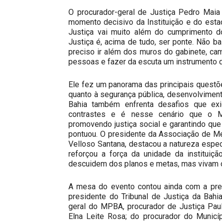
O procurador-geral de Justiça Pedro Mai
momento decisivo da Instituição e do est
Justiça vai muito além do cumprimento d
Justiça é, acima de tudo, ser ponte. Não 
preciso ir além dos muros do gabinete, camin
pessoas e fazer da escuta um instrumento d
Ele fez um panorama das principais questõe
quanto à segurança pública, desenvolviment
Bahia também enfrenta desafios que ex
contrastes e é nesse cenário que o Mi
promovendo justiça social e garantindo que a
pontuou. O presidente da Associação de M
Velloso Santana, destacou a natureza esp
reforçou a força da unidade da instituiçã
descuidem dos planos e metas, mas vivam o
A mesa do evento contou ainda com a pres
presidente do Tribunal de Justiça da Bah
geral do MPBA, procurador de Justiça Paul
Elna Leite Rosa; do procurador do Municíp