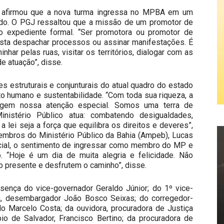
a afirmou que a nova turma ingressa no MPBA em um
ado. O PGJ ressaltou que a missão de um promotor de
o expediente formal. “Ser promotora ou promotor de
basta despachar processos ou assinar manifestações. É
har pelas ruas, visitar os territórios, dialogar com as
e atuação”, disse.
s estruturais e conjunturais do atual quadro do estado
o humano e sustentabilidade. “Com toda sua riqueza, a
igem nossa atenção especial. Somos uma terra de
nistério Público atua: combatendo desigualdades,
 lei seja a força que equilibra os direitos e deveres”,
embros do Ministério Público da Bahia (Ampeb), Lucas
ecial, o sentimento de ingressar como membro do MP e
o. “Hoje é um dia de muita alegria e felicidade. Não
 presente e desfrutem o caminho”, disse.
ença do vice-governador Geraldo Júnior; do 1º vice-
ia, desembargador João Bosco Seixas; do corregedor-
o Marcelo Costa; da ouvidora, procuradora de Justiça
io de Salvador, Francisco Bertino; da procuradora de