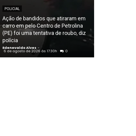
POLICIAL
EDENEVALDO ALVE
Ação de bandidos que atiraram em
carro em pelo Centro de Petrolina
Justiça nega 
(PE) foi uma tentativa de roubo, diz
reconhece no
polícia
como campeão 
Edenevaldo Alves
-
Edenevaldo Alves
6 de agosto de 2026 às 17:30h
0
6 de agosto de 202