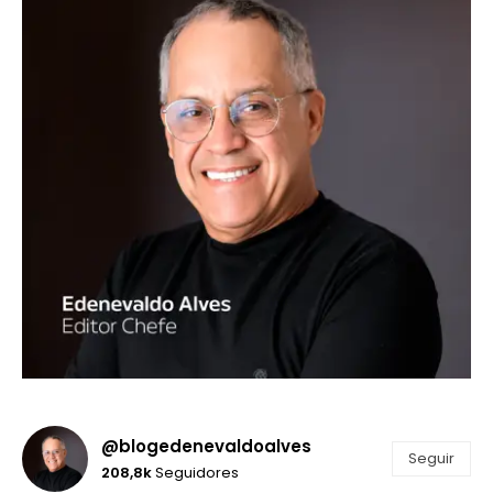
@blogedenevaldoalves
Seguir
208,8k
Seguidores