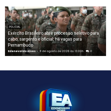
POLICIAL
Exército Brasileiro abre processo seletivo para
cabo, sargento e oficial; há vagas para
Pernambuco
Edenevaldo Alves
-
8 de agosto de 2026 às 13:00h
0
E