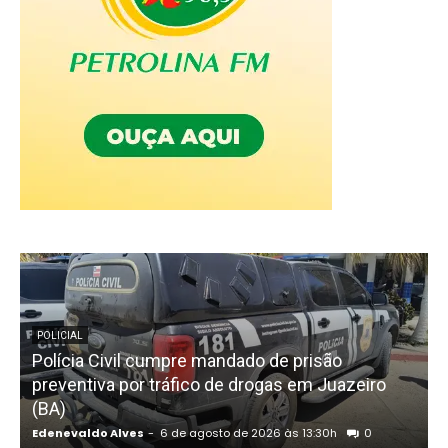
POLICIAL
Polícia Civil cumpre mandado de prisão
preventiva por tráfico de drogas em Juazeiro
(BA)
Edenevaldo Alves
-
6 de agosto de 2026 às 13:30h
0
E