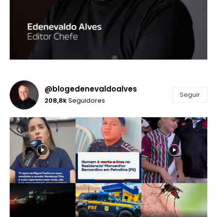
@blogedenevaldoalves
Seguir
208,8k
Seguidores