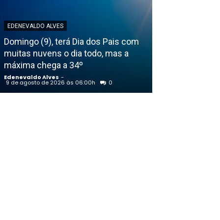
EDENEVALDO ALVES
EDENEVALDO ALVE
Domingo (9), terá Dia dos Pais com
Lula admite ba
muitas nuvens o dia todo, mas a
programa para
máxima chega a 34º
aplicativo
Edenevaldo Alves
-
Edenevaldo Alves
9 de agosto de 2026 às 06:00h
0
8 de agosto de 202