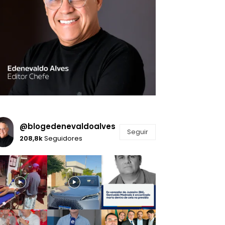
@blogedenevaldoalves
Seguir
208,8k
Seguidores