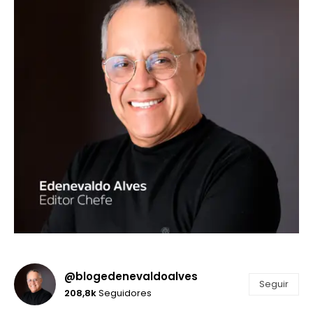
@blogedenevaldoalves
Seguir
208,8k
Seguidores