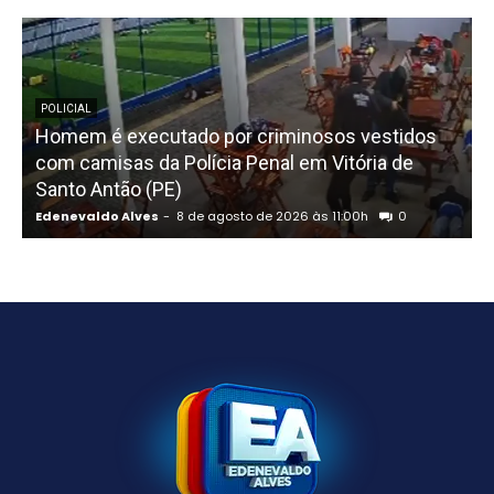
POLICIAL
Homem é executado por criminosos vestidos
com camisas da Polícia Penal em Vitória de
Santo Antão (PE)
p
Edenevaldo Alves
-
8 de agosto de 2026 às 11:00h
0
E