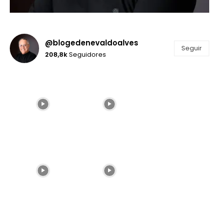
@blogedenevaldoalves
Seguir
208,8k
Seguidores