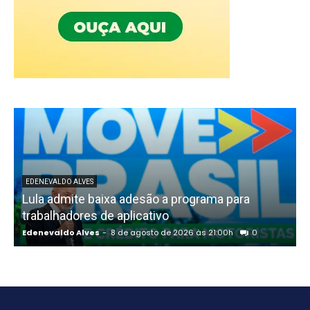
EDENEVALDO ALVES
Lula admite baixa adesão a programa para
trabalhadores de aplicativo
Edenevaldo Alves
-
8 de agosto de 2026 às 21:00h
0
E