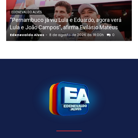
EDENEVALDO ALVES
“Pernambuco já viu Lula e Eduardo, agora verá
Lula e João Campos”, afirma Evilásio Mateus
Edenevaldo Alves
-
8 de agosto de 2026 às 18:00h
0
E