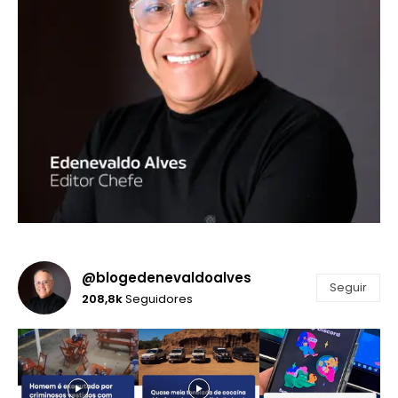
@blogedenevaldoalves
Seguir
208,8k
Seguidores