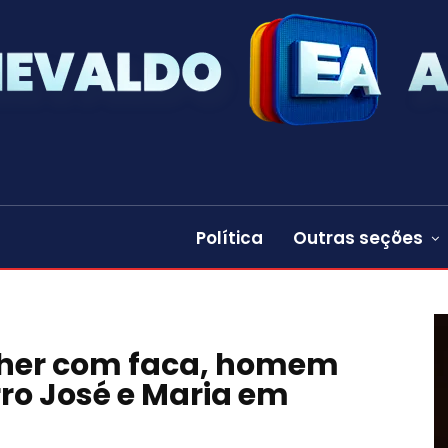
Política
Outras seções
lher com faca, homem
ro José e Maria em