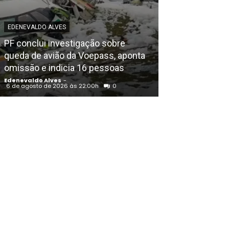
EDENEVALDO ALVES
POLICIAL
PF conclui investigação sobre
Igreja Batista 
queda de avião da Voepass, aponta
aniversário em
omissão e indicia 16 pessoas
noite de louvo
Edenevaldo Alves
-
Edenevaldo Alves
6 de agosto de 2026 às 22:00h
0
6 de agosto de 202