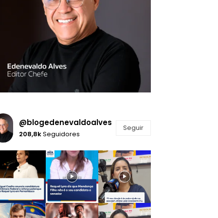
@blogedenevaldoalves
Seguir
208,8k
Seguidores