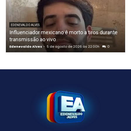
U
EDENEVALDO ALVES
Influenciador mexicano é morto a tiros durante
o
transmissão ao vivo
Edenevaldo Alves
-
5 de agosto de 2026 às 22:00h
0
E