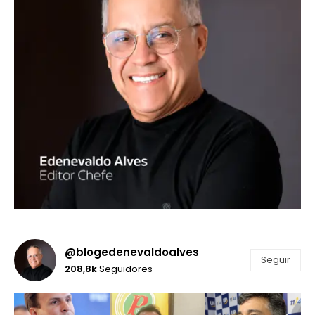
@blogedenevaldoalves
Seguir
208,8k
Seguidores