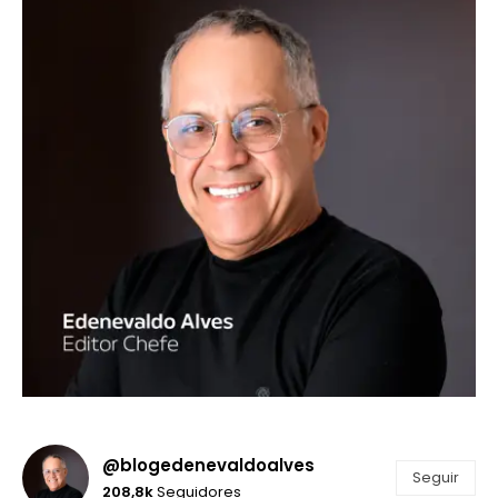
@blogedenevaldoalves
Seguir
208,8k
Seguidores