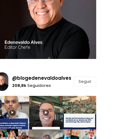
@blogedenevaldoalves
Seguir
208,8k
Seguidores