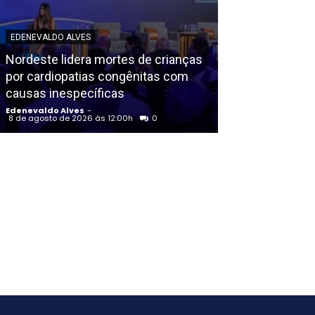
POLICIAL
EDENEVALDO ALVES
Homem é exec
Nordeste lidera mortes de crianças
criminosos ve
por cardiopatias congênitas com
da Polícia Pena
causas inespecíficas
Santo Antão (
Edenevaldo Alves
-
Edenevaldo Alves
8 de agosto de 2026 às 12:00h
0
8 de agosto de 202