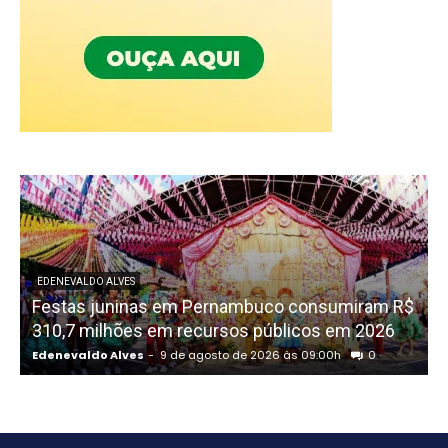
EDENEVALDO ALVES
Festas juninas em Pernambuco consumiram R$
310,7 milhões em recursos públicos em 2026
R
Edenevaldo Alves
-
9 de agosto de 2026 às 09:00h
0
E