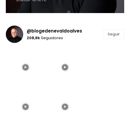
@blogedenevaldoalves
Seguir
208,8k
Seguidores