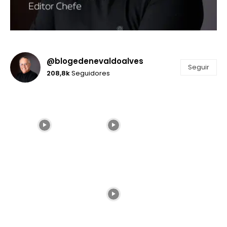
@blogedenevaldoalves
Seguir
208,8k
Seguidores