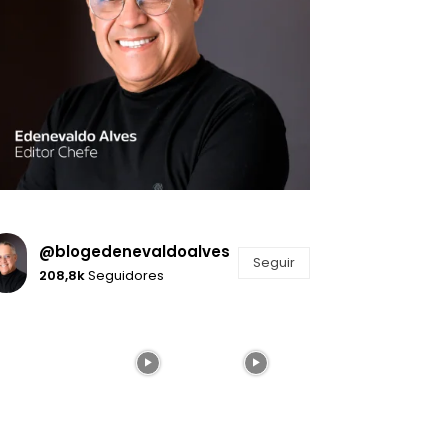
@blogedenevaldoalves
Seguir
208,8k
Seguidores