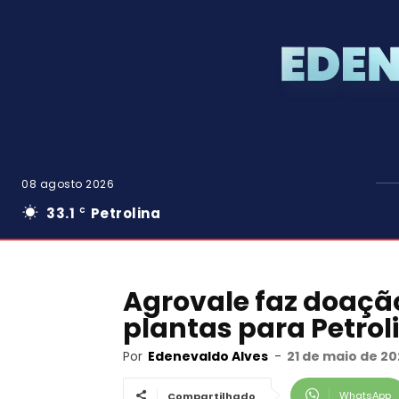
08 agosto 2026
33.1
Petrolina
C
Agrovale faz doaçã
plantas para Petrol
Por
Edenevaldo Alves
-
21 de maio de 20
WhatsApp
Compartilhado