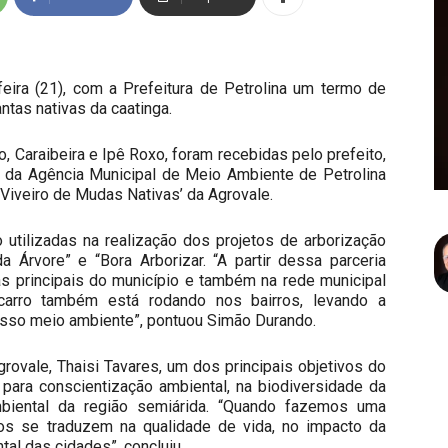
eira (21), com a Prefeitura de Petrolina um termo de
ntas nativas da caatinga.
 Caraibeira e Ipê Roxo, foram recebidas pelo prefeito,
e da Agência Municipal de Meio Ambiente de Petrolina
Viveiro de Mudas Nativas’ da Agrovale.
utilizadas na realização dos projetos de arborização
a Árvore” e “Bora Arborizar. “A partir dessa parceria
s principais do município e também na rede municipal
carro também está rodando nos bairros, levando a
osso meio ambiente”, pontuou Simão Durando.
ovale, Thaisi Tavares, um dos principais objetivos do
 para conscientização ambiental, na biodiversidade da
ambiental da região semiárida. “Quando fazemos uma
os se traduzem na qualidade de vida, no impacto da
tal das cidades”, concluiu.