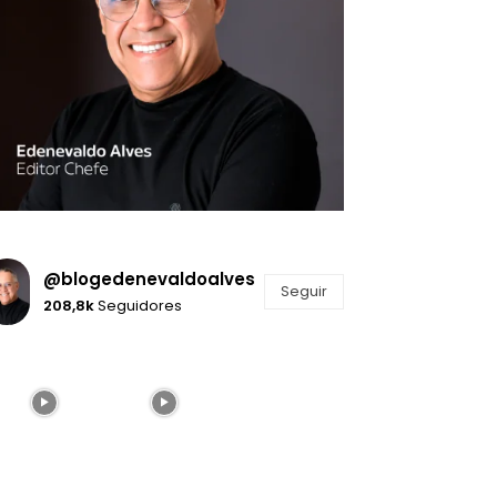
@blogedenevaldoalves
Seguir
208,8k
Seguidores