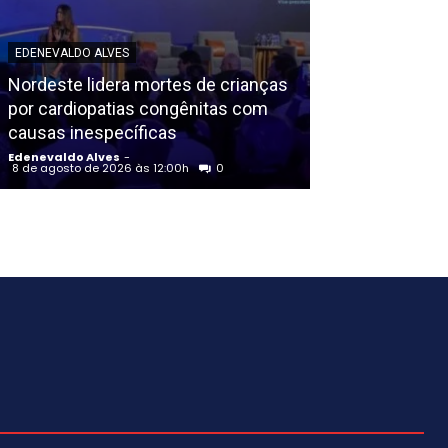
POLICIAL
EDENEVALDO ALVES
Homem é exec
Nordeste lidera mortes de crianças
criminosos ve
por cardiopatias congênitas com
da Polícia Pena
causas inespecíficas
Santo Antão (
Edenevaldo Alves
-
Edenevaldo Alves
8 de agosto de 2026 às 12:00h
0
8 de agosto de 202