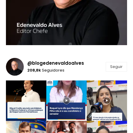
@blogedenevaldoalves
Seguir
208,8k
Seguidores