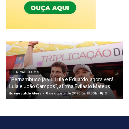
EDENEVALDO ALVES
“Pernambuco já viu Lula e Eduardo, agora verá
Lula e João Campos”, afirma Evilásio Mateus
Edenevaldo Alves
-
8 de agosto de 2026 às 18:00h
0
E