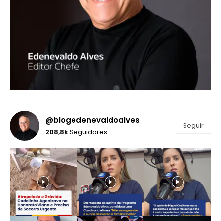
@blogedenevaldoalves
Seguir
208,8k
Seguidores