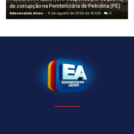
de corrupção na Penitenciária de Petrolina (PE)
Edenevaldo Alves
-
6 de agosto de 2026 às 16:30h
0
E