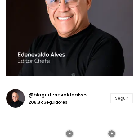
@blogedenevaldoalves
Seguir
208,8k
Seguidores