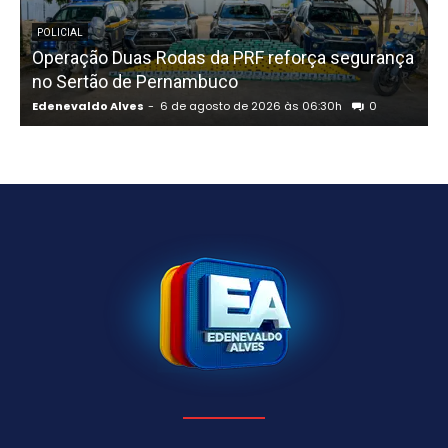
POLICIAL
Operação Duas Rodas da PRF reforça segurança
“
no Sertão de Pernambuco
d
Edenevaldo Alves
-
6 de agosto de 2026 às 06:30h
0
E